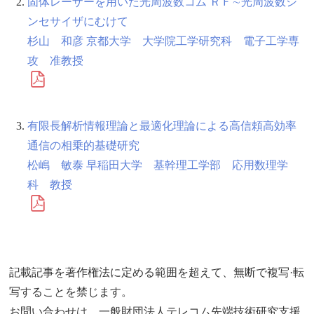
固体レーザーを用いた光周波数コム ＲＦ∼光周波数シ
ンセサイザにむけて
杉山 和彦 京都大学 大学院工学研究科 電子工学専
攻 准教授
有限長解析情報理論と最適化理論による高信頼高効率
通信の相乗的基礎研究
松嶋 敏泰 早稲田大学 基幹理工学部 応用数理学
科 教授
記載記事を著作権法に定める範囲を超えて、無断で複写·転
写することを禁じます。
お問い合わせは、一般財団法人テレコム先端技術研究支援