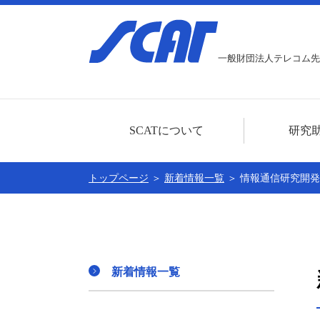
一般財団法人テレコム先
SCATについて
研究
ごあいさつ
研究助成事業に
トップページ
＞
新着情報一覧
＞ 情報通信研究開
センター概要
本年度分の募集
公開情報
助成対象者一覧
賛助会員
新着情報一覧
個人情報に関する基本方針
SCATの30周年