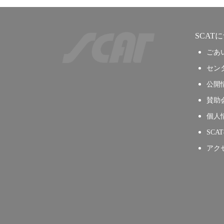
SCAT
ごあ
セン
公開
賛助
個人
SCA
アク