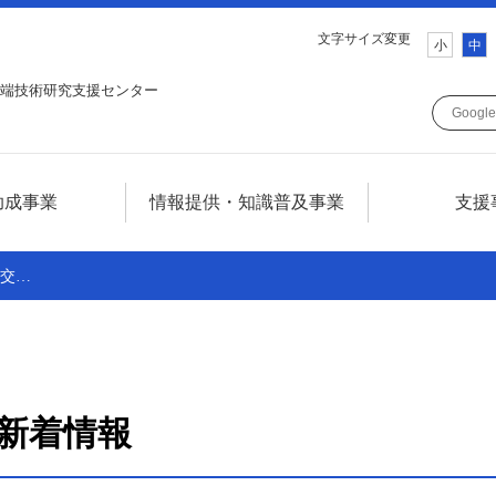
文字サイズ変更
小
中
端技術研究支援センター
助成事業
情報提供・知識普及事業
支援
ついて
情報提供・知識普及事業について
発交…
について
テレコム技術情報セミナー
SCATフォーラム
調査研究
新着情報
広報誌SCAT LINE
技術情報誌TELECOM FRONTIER