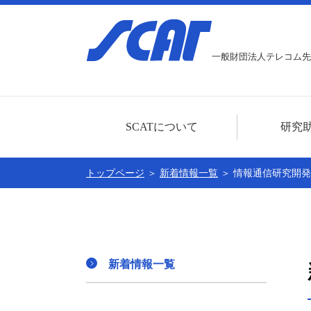
一般財団法人テレコム先
SCATについて
研究
ごあいさつ
研究助成事業に
トップページ
＞
新着情報一覧
＞ 情報通信研究開
センター概要
本年度分の募集
公開情報
助成対象者一覧
賛助会員
新着情報一覧
個人情報に関する基本方針
SCATの30周年