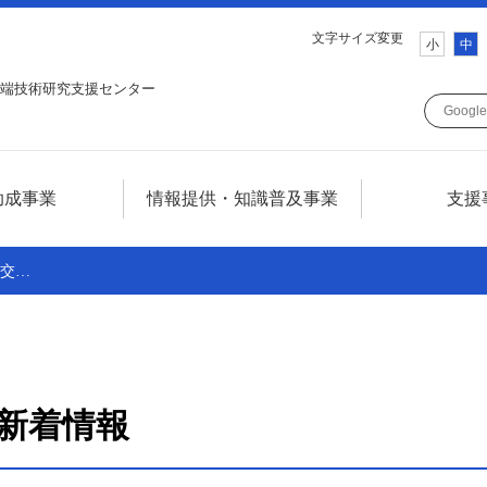
文字サイズ変更
小
中
端技術研究支援センター
助成事業
情報提供・知識普及事業
支援
ついて
情報提供・知識普及事業について
発交…
について
テレコム技術情報セミナー
SCATフォーラム
調査研究
新着情報
広報誌SCAT LINE
技術情報誌TELECOM FRONTIER