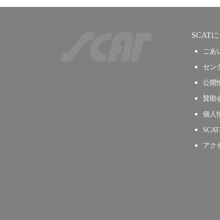
SCAT
ごあ
セン
公開
賛助
個人
SCA
アク