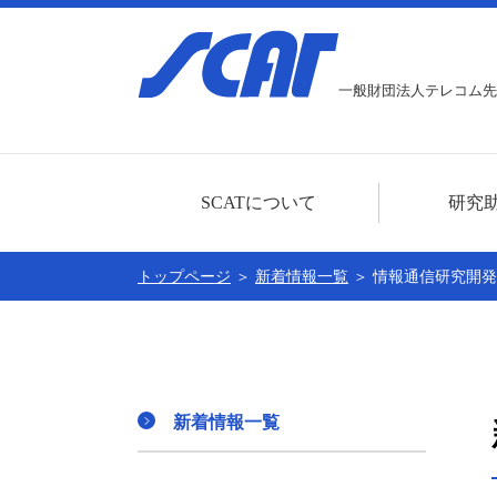
一般財団法人テレコム先
SCATについて
研究
ごあいさつ
研究助成事業に
トップページ
＞
新着情報一覧
＞ 情報通信研究開
センター概要
本年度分の募集
公開情報
助成対象者一覧
賛助会員
新着情報一覧
個人情報に関する基本方針
SCATの30周年