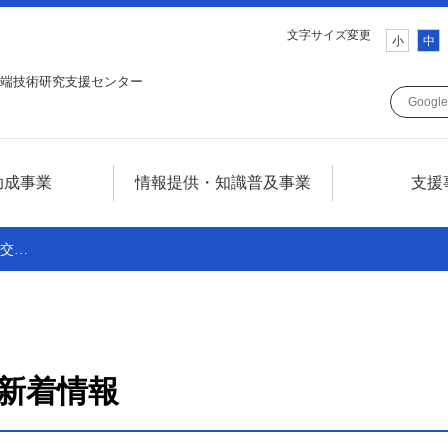
文字サイズ変更
小
中
端技術研究支援センター
助成事業
情報提供・知識普及事業
支援
ついて
情報提供・知識普及事業について
発交…
について
テレコム技術情報セミナー
SCATフォーラム
調査研究
新着情報
広報誌SCAT LINE
技術情報誌TELECOM FRONTIER