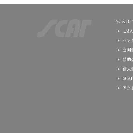
SCAT
ごあ
セン
公開
賛助
個人
SCA
アク