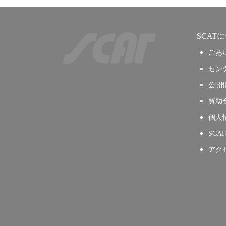
SCAT
ごあ
セン
公開
賛助
個人
SCA
アク