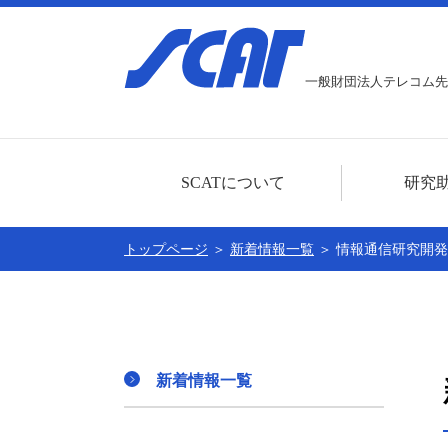
一般財団法人テレコム先
SCATについて
研究
ごあいさつ
研究助成事業に
トップページ
＞
新着情報一覧
＞ 情報通信研究開
センター概要
本年度分の募集
公開情報
助成対象者一覧
賛助会員
新着情報一覧
個人情報に関する基本方針
SCATの30周年