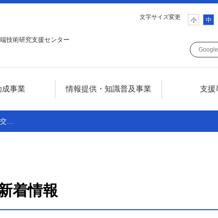
文字サイズ変更
小
中
端技術研究支援センター
助成事業
情報提供・知識普及事業
支援
ついて
情報提供・知識普及事業について
発交…
について
テレコム技術情報セミナー
SCATフォーラム
調査研究
新着情報
広報誌SCAT LINE
技術情報誌TELECOM FRONTIER