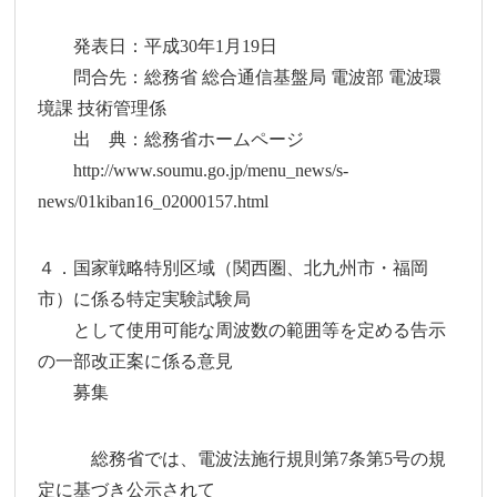
発表日：平成30年1月19日
問合先：総務省 総合通信基盤局 電波部 電波環
境課 技術管理係
出 典：総務省ホームページ
http://www.soumu.go.jp/menu_news/s-
news/01kiban16_02000157.html
４．国家戦略特別区域（関西圏、北九州市・福岡
市）に係る特定実験試験局
として使用可能な周波数の範囲等を定める告示
の一部改正案に係る意見
募集
総務省では、電波法施行規則第7条第5号の規
定に基づき公示されて