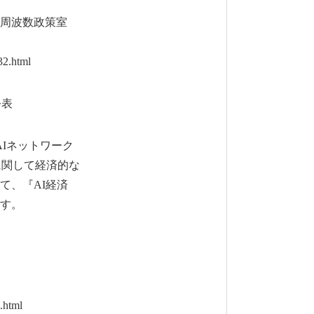
際周波数政策室
2.html
公表
Iネットワーク
に関して経済的な
、『AI経済
す。
.html