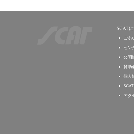
SCAT
ごあ
セン
公開
賛助
個人
SCA
アク