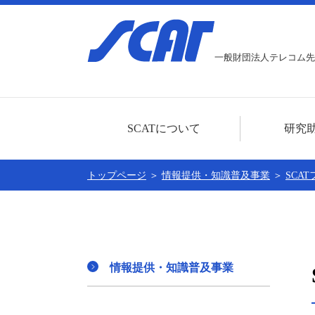
一般財団法人テレコム先
SCATについて
研究
ごあいさつ
研究助成事業に
トップページ
＞
情報提供・知識普及事業
＞
SCA
センター概要
本年度分の募集
公開情報
助成対象者一覧
賛助会員
情報提供・知識普及事業
個人情報に関する基本方針
SCATの30周年