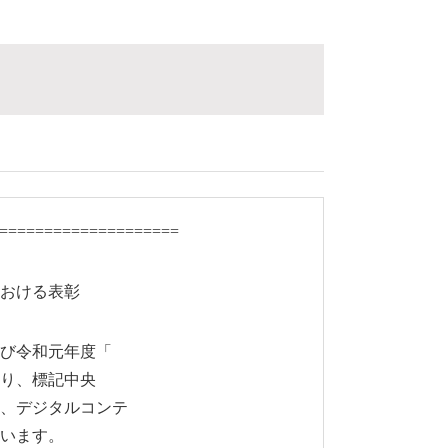
===================
おける表彰
び令和元年度「
たり、標記中央
、デジタルコンテ
います。