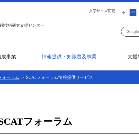
文字サイズ変更
小
中
端技術研究支援センター
助成事業
情報提供・知識普及事業
支援
ついて
情報提供・知識普及事業について
Tフォーラム
＞ SCATフォーラム情報提供サービス
について
テレコム技術情報セミナー
SCATフォーラム
調査研究
SCATフォーラム
広報誌SCAT LINE
技術情報誌TELECOM FRONTIER