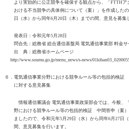
より実効的に公正競争を確保する観点から、「FTTHア
おける不当競争の具体例について（案）」を作成したので
日（水）から同年6月20日（木）までの間、意見を募集
発表日：令和元年5月28日
問合先：総務省 総合通信基盤局 電気通信事業部 料金サ
出 典：総務省ホームページ
http://www.soumu.go.jp/menu_news/s-news/01kiban03_0200055
６．電気通信事業分野における競争ルール等の包括的検証 
に対する意見募集
情報通信審議会 電気通信事業政策部会では、今般、「
野における競争ルール等の包括的検証 中間答申（案）
ましたので、令和元年5月29日（水）から同年6月27日
間、意見募集を行います。