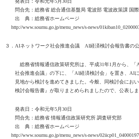
発表日：令和元年5月30日
問合先：総務省 総合通信基盤局 電波部 電波政策課 国
出 典：総務省ホームページ
http://www.soumu.go.jp/menu_news/s-news/01kiban10_0200003
３．AIネットワーク社会推進会議 AI経済検討会報告書の
総務省情報通信政策研究所は、平成31年1月から、「A
社会推進会議」の下に、「AI経済検討会」を置き、AI
見地から検討を進めてきました。今般、同検討会において
検討会報告書』が取りまとめられましたので、公表しま
発表日：令和元年5月30日
問合先：総務省 情報通信政策研究所 調査研究部
出 典：総務省ホームページ
http://www.soumu.go.jp/menu_news/s-news/02iicp01_04000197