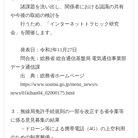
諸課題を洗い出し、関係者における認識の共有
や今後の取組の検討を
行うため、「インターネットトラヒック研究
会」を開催します。
発表日：令和2年11月27日
問合先：総務省 総合通信基盤局 電気通信事業部
データ通信課
出 典：総務省ホームページ
https://www.soumu.go.jp/menu_news/s-
news/01kiban04_02000175.html
３．無線局免許手続規則の一部を改正する省令案等
に係る意見募集の結果
－ドローン等による携帯電話（4G）の上空利用
のための制度整備－