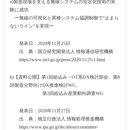
a)製造現場を支える無線システムの安定化技術の実
験に成功
ー無線の可視化と異種システム協調制御で“止まら
ないライン”を実現ー
発表日：2020年11月25日
出 典：国立研究開発法人 情報通信研究機構
https://www.nict.go.jp/press/2020/11/25-1.html
b)【資料公開】第1回組込み・OT系DX検討部会、第8
回製造分野向けDX推進検討WG、
第2回組込み産業動向調査WG
発表日：2020年11月27日
出 典：独立行政法人 情報処理推進機構
https://www.ipa.go.jp/ikc/about/committee-