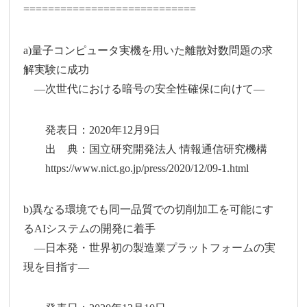
============================
a)量子コンピュータ実機を用いた離散対数問題の求
解実験に成功
―次世代における暗号の安全性確保に向けて―
発表日：2020年12月9日
出 典：国立研究開発法人 情報通信研究機構
https://www.nict.go.jp/press/2020/12/09-1.html
b)異なる環境でも同一品質での切削加工を可能にす
るAIシステムの開発に着手
―日本発・世界初の製造業プラットフォームの実
現を目指す―