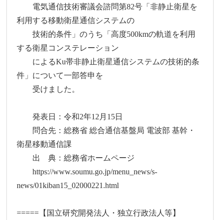
電気通信技術審議会諮問第82号「非静止衛星を
利用する移動衛星通信システムの
技術的条件」のうち「高度500kmの軌道を利用
する衛星コンステレーション
によるKu帯非静止衛星通信システムの技術的条
件」について一部答申を
受けました。
発表日：令和2年12月15日
問合先：総務省 総合通信基盤局 電波部 基幹・
衛星移動通信課
出 典：総務省ホームページ
https://www.soumu.go.jp/menu_news/s-
news/01kiban15_02000221.html
=====【国立研究開発法人・独立行政法人等】