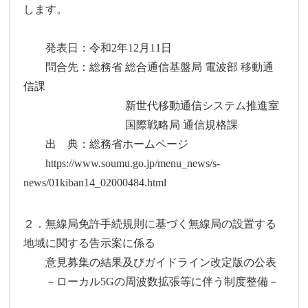
します。
発表日：令和2年12月11日
問合先：総務省 総合通信基盤局 電波部 移動通
信課
新世代移動通信システム推進室
国際戦略局 通信規格課
出 典：総務省ホームページ
https://www.soumu.go.jp/menu_news/s-
news/01kiban14_02000484.html
２．無線局免許手続規則に基づく無線局の設置する
地域に関する告示案に係る
意見募集の結果及びガイドライン改定版の公表
－ローカル5Gの周波数拡張等に伴う制度整備－