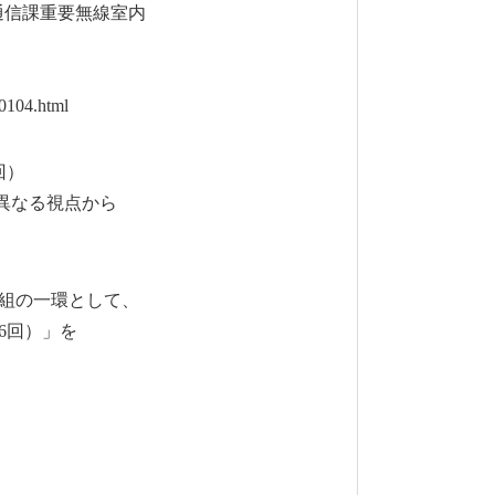
信課重要無線室内
0104.html
回）
～異なる視点から
取組の一環として、
6回）」を