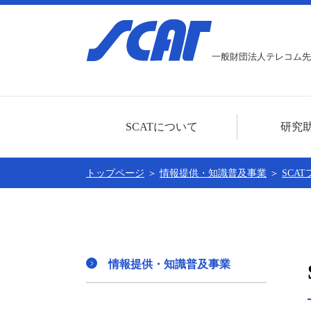
一般財団法人テレコム先
SCATについて
研究
ごあいさつ
研究助成事業に
トップページ
＞
情報提供・知識普及事業
＞
SCA
センター概要
本年度分の募集
公開情報
助成対象者一覧
賛助会員
情報提供・知識普及事業
個人情報に関する基本方針
SCATの30周年