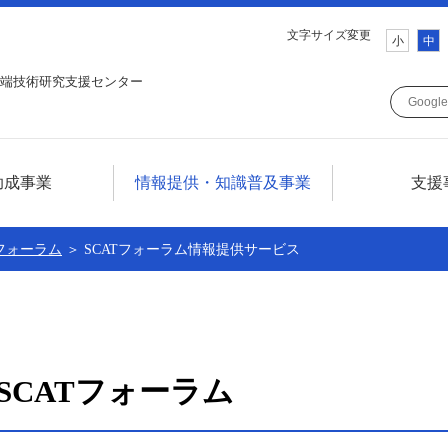
文字サイズ変更
小
中
端技術研究支援センター
助成事業
情報提供・知識普及事業
支援
ついて
情報提供・知識普及事業について
Tフォーラム
＞ SCATフォーラム情報提供サービス
について
テレコム技術情報セミナー
SCATフォーラム
調査研究
SCATフォーラム
広報誌SCAT LINE
技術情報誌TELECOM FRONTIER