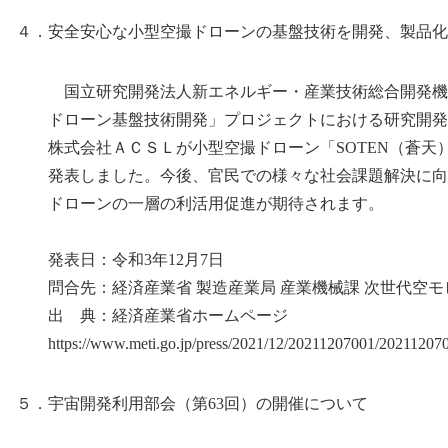
４．安全安心な小型空撮ドローンの基盤技術を開発、製品化
国立研究開発法人新エネルギー・産業技術総合開発機
ドローン基盤技術開発」プロジェクトにおける研究開発
株式会社ＡＣＳＬが小型空撮ドローン「SOTEN（蒼天
発表しました。今後、官民での様々な社会課題解決に向
ドローンの一層の利活用促進が期待されます。
発表日：令和3年12月7日
問合先：経済産業省 製造産業局 産業機械課 次世代空モ
出 典：経済産業省ホームページ
https://www.meti.go.jp/press/2021/12/20211207001/202112070
５．宇宙開発利用部会（第63回）の開催について