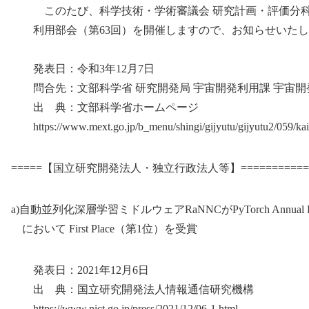
このたび、科学技術・学術審議会 研究計画・評価分科
利用部会（第63回）を開催しますので、お知らせいたし
発表日：令和3年12月7日
問合先：文部科学省 研究開発局 宇宙開発利用課 宇宙開
出 典：文部科学省ホームページ
https://www.mext.go.jp/b_menu/shingi/gijyutu/gijyutu2/059/ka
=====【国立研究開発法人・独立行政法人等】==============
a)自動並列化深層学習ミドルウェアRaNNCがPyTorch Annual Hack
において First Place（第1位）を受賞
発表日：2021年12月6日
出 典：国立研究開発法人情報通信研究機構
https://www.nict.go.jp/press/2021/12/06-1.html