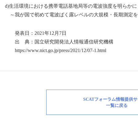
d)生活環境における携帯電話基地局等の電波強度を明らかに
～我が国で初めて電波ばく露レベルの大規模・長期測定を
発表日：2021年12月7日
出 典：国立研究開発法人情報通信研究機構
https://www.nict.go.jp/press/2021/12/07-1.html
SCATフォーラム情報提供
一覧に戻る