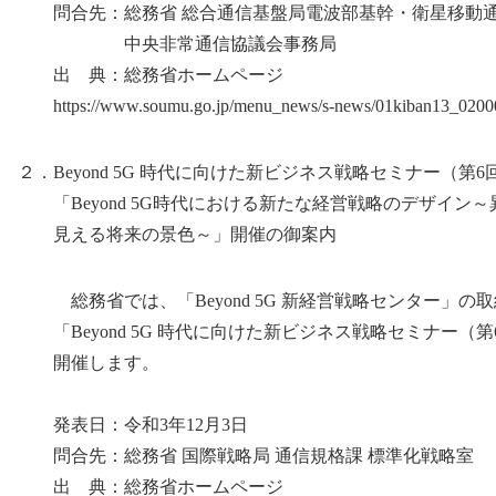
問合先：総務省 総合通信基盤局電波部基幹・衛星移動通
中央非常通信協議会事務局
出 典：総務省ホームページ
https://www.soumu.go.jp/menu_news/s-news/01kiban13_0200
２．Beyond 5G 時代に向けた新ビジネス戦略セミナー（第6
「Beyond 5G時代における新たな経営戦略のデザイン
見える将来の景色～」開催の御案内
総務省では、「Beyond 5G 新経営戦略センター」の
「Beyond 5G 時代に向けた新ビジネス戦略セミナー（第
開催します。
発表日：令和3年12月3日
問合先：総務省 国際戦略局 通信規格課 標準化戦略室
出 典：総務省ホームページ