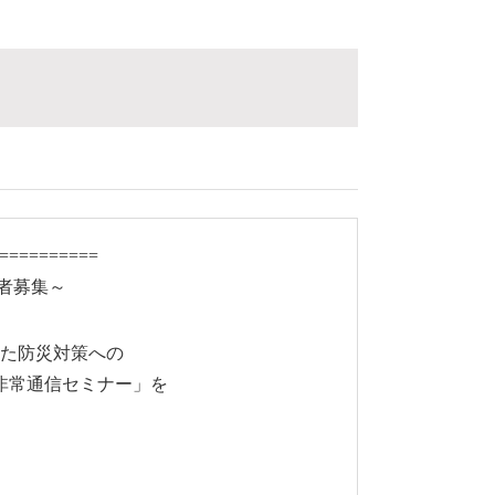
==========
者募集～
た防災対策への
非常通信セミナー」を