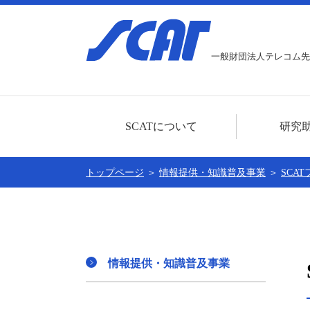
一般財団法人テレコム先
SCATについて
研究
ごあいさつ
研究助成事業に
トップページ
＞
情報提供・知識普及事業
＞
SCA
センター概要
本年度分の募集
公開情報
助成対象者一覧
賛助会員
情報提供・知識普及事業
個人情報に関する基本方針
SCATの30周年