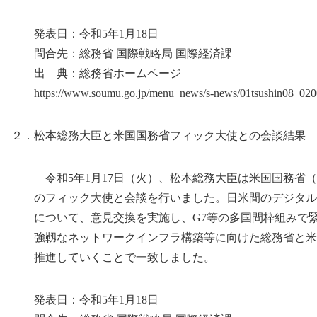
発表日：令和5年1月18日
問合先：総務省 国際戦略局 国際経済課
出 典：総務省ホームページ
https://www.soumu.go.jp/menu_news/s-news/01tsushin08_020
２．松本総務大臣と米国国務省フィック大使との会談結果
令和5年1月17日（火）、松本総務大臣は米国国務省（U.S. Depar
のフィック大使と会談を行いました。日米間のデジタル
について、意見交換を実施し、G7等の多国間枠組みで緊
強靱なネットワークインフラ構築等に向けた総務省と米
推進していくことで一致しました。
発表日：令和5年1月18日