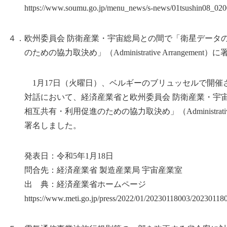
https://www.soumu.go.jp/menu_news/s-news/01tsushin08_020
４．欧州委員会 防衛産業・宇宙総局との間で「衛星データ
のための協力取決め」（Administrative Arrangement）に
1月17日（火曜日）、ベルギーのブリュッセルで開催さ
対話において、経済産業省と欧州委員会 防衛産業・宇宙
相互共有・利用促進のための協力取決め」（Administrative A
署名しました。
発表日：令和5年1月18日
問合先：経済産業省 製造産業局 宇宙産業室
出 典：経済産業省ホームページ
https://www.meti.go.jp/press/2022/01/20230118003/202301180