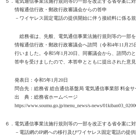
５．電気通信事業法施行規則等の一部を改正する省令案に対
情報通信行政・郵政行政審議会からの答申
－ワイヤレス固定電話の提供開始に伴う接続料に係る規
総務省は、先般、電気通信事業法施行規則等の一部を
情報通信行政・郵政行政審議会へ諮問（令和4年11月25日
行いました。令和5年1月20日、同審議会から、諮問のと
答申を受けましたので、本答申とともに提出された意見
発表日：令和5年1月20日
問合先：総務省 総合通信基盤局 電気通信事業部 料金サ
出 典：総務省ホームページ
https://www.soumu.go.jp/menu_news/s-news/01kiban03_0200
６．電気通信事業法施行規則等の一部を改正する省令案に対
－電話網のIP網への移行及びワイヤレス固定電話の提供