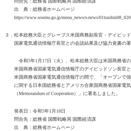
問合先：総務省 国際戦略局 国際経済課
出 典：総務省ホームページ
https://www.soumu.go.jp/menu_news/s-news/01tsushin08_020
３．松本総務大臣とグレーブス米国商務副長官・デイビッド
国家電気通信情報庁長官との会談結果及び協力覚書の署
令和5年1月17日（火）、松本総務大臣は米国商務省の
米国商務省国家電気通信情報庁のデイビッドソン長官と
米国商務省国家電気通信情報庁の間で、「オープンで強
に関する日本国総務省とアメリカ合衆国商務省国家電気
（Memorandum of Cooperation）」に署名しました。
発表日：令和5年1月18日
問合先：総務省 国際戦略局 国際経済課
出 典：総務省ホームページ