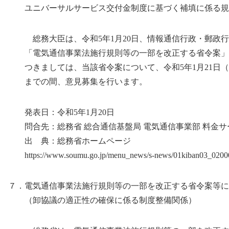
ユニバーサルサービス交付金制度に基づく補填に係る規
総務大臣は、令和5年1月20日、情報通信行政・郵政行
「電気通信事業法施行規則等の一部を改正する省令案」
つきましては、当該省令案について、令和5年1月21日（土
までの間、意見募集を行います。
発表日：令和5年1月20日
問合先：総務省 総合通信基盤局 電気通信事業部 料金サ
出 典：総務省ホームページ
https://www.soumu.go.jp/menu_news/s-news/01kiban03_0200
７．電気通信事業法施行規則等の一部を改正する省令案等に
（卸協議の適正性の確保に係る制度整備関係）