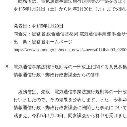
総務省は、電気通信事業法施行規則等の一部を改正す
令和5年1月21日（土）から同年2月20日（月）までの間
発表日：令和5年1月20日
問合先：総務省 総合通信基盤局 電気通信事業部 料金サ
出 典：総務省ホームページ
https://www.soumu.go.jp/menu_news/s-news/01kiban03_0200
８．電気通信事業法施行規則等の一部改正に関する意見募集
情報通信行政・郵政行政審議会からの答申
総務省は、先般、電気通信事業法施行規則等の一部改
行いましたので、その結果を公表します。また、令和4年1
情報通信行政・郵政行政審議会に諮問した事項について
踏まえ、令和5年1月20日、同審議会から答申を受けまし