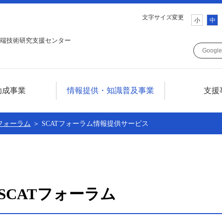
文字サイズ変更
小
中
端技術研究支援センター
助成事業
情報提供・知識普及事業
支援
ついて
情報提供・知識普及事業について
Tフォーラム
＞ SCATフォーラム情報提供サービス
について
テレコム技術情報セミナー
SCATフォーラム
調査研究
SCATフォーラム
広報誌SCAT LINE
技術情報誌TELECOM FRONTIER