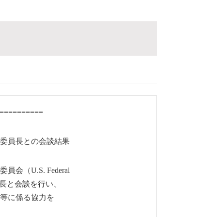
==========
委員長との会談結果
.S. Federal
ル委員長と会談を行い、
等に係る協力を