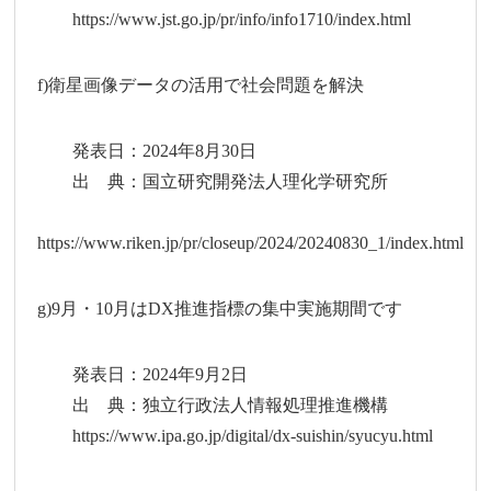
https://www.jst.go.jp/pr/info/info1710/index.html
f)衛星画像データの活用で社会問題を解決
発表日：2024年8月30日
出 典：国立研究開発法人理化学研究所
https://www.riken.jp/pr/closeup/2024/20240830_1/index.html
g)9月・10月はDX推進指標の集中実施期間です
発表日：2024年9月2日
出 典：独立行政法人情報処理推進機構
https://www.ipa.go.jp/digital/dx-suishin/syucyu.html