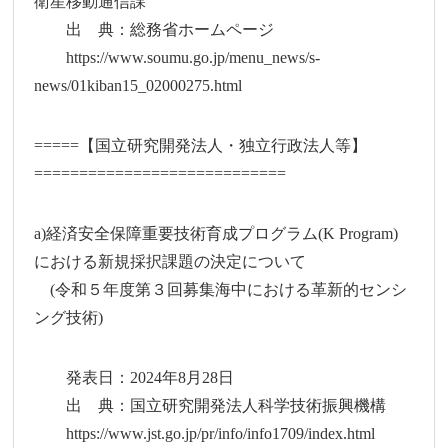
衛星移動通信課
出 典：総務省ホームページ
https://www.soumu.go.jp/menu_news/s-
news/01kiban15_02000275.html
=====【国立研究開発法人・独立行政法人等】
============================
a)経済安全保障重要技術育成プログラム(K Program)
における新規採択課題の決定について
(令和５年度第３回募集海中における革新的センシ
ング技術)
発表日：2024年8月28日
出 典：国立研究開発法人科学技術振興機構
https://www.jst.go.jp/pr/info/info1709/index.html