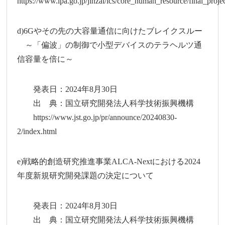
https://www.ipa.go.jp/jinzai/ics/core_human_resource/final_proje
d)6Gやその先の大容量通信に向けたブレイクスルー
～「偏波」の制御で小型デバイスのテラヘルツ通
信容量を倍に～
発表日：2024年8月30日
出 典：国立研究開発法人科学技術振興機構
https://www.jst.go.jp/pr/announce/20240830-
2/index.html
e)戦略的創造研究推進事業ALCA-Nextにおける2024
年度新規研究開発課題の決定について
発表日：2024年8月30日
出 典：国立研究開発法人科学技術振興機構