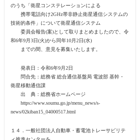
のうち「衛星コンステレーションによる
携帯電話向け2GHz帯非静止衛星通信システムの
技術的条件」について衛星通信システム
委員会報告(案)として取りまとめましたので、令
和6年9月3日(火)から同年10月2日(水)
までの間、意見を募集いたします。
発表日：令和6年9月2日
問合先：総務省 総合通信基盤局 電波部 基幹・
衛星移動通信課
出 典：総務省ホームページ
https://www.soumu.go.jp/menu_news/s-
news/02kiban15_04000517.html
１４．一般社団法人自動車・蓄電池トレーサビリテ
ィ推進センターを