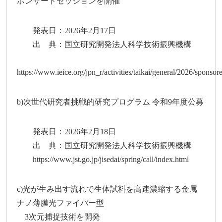
ポンサードセッションを開催
発表日：2026年2月17日
出 典：国立研究開発法人科学技術振興機構
https://www.ieice.org/jpn_r/activities/taikai/general/2026/sponso
b)次世代研究者挑戦的研究プログラム 令和9年度公募
発表日：2026年2月18日
出 典：国立研究開発法人科学技術振興機構
https://www.jst.go.jp/jisedai/spring/call/index.html
c)光が生み出す流れで生体試料を高速濃縮する金属
ナノ薄膜光ファイバー型
3次元捕捉技術を開発