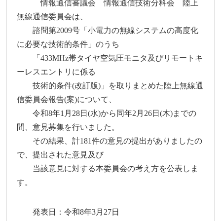
情報通信審議会 情報通信技術分科会 陸上
無線通信委員会は、
諮問第2009号「小電力の無線システムの高度化
に必要な技術的条件」のうち
「433MHz帯タイヤ空気圧モニタ及びリモートキ
ーレスエントリに係る
技術的条件(改訂版)」を取りまとめた陸上無線通
信委員会報告(案)について、
令和8年1月28日(水)から同年2月26日(木)までの
間、意見募集を行いました。
その結果、計181件の意見の提出がありましたの
で、提出された意見及び
当該意見に対する本委員会の考え方を公表しま
す。
発表日：令和8年3月27日