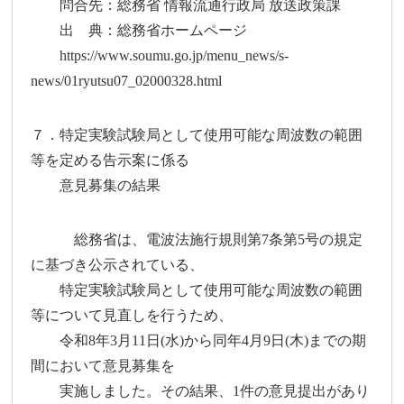
問合先：総務省 情報流通行政局 放送政策課
出 典：総務省ホームページ
https://www.soumu.go.jp/menu_news/s-
news/01ryutsu07_02000328.html
７．特定実験試験局として使用可能な周波数の範囲
等を定める告示案に係る
意見募集の結果
総務省は、電波法施行規則第7条第5号の規定
に基づき公示されている、
特定実験試験局として使用可能な周波数の範囲
等について見直しを行うため、
令和8年3月11日(水)から同年4月9日(木)までの期
間において意見募集を
実施しました。その結果、1件の意見提出があり