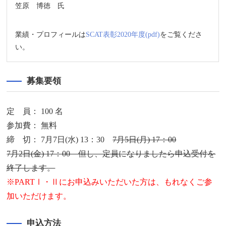
笠原 博徳 氏
業績・プロフィールは
SCAT表彰2020年度(pdf)
をご覧くださ
い。
募集要領
定 員： 100 名
参加費： 無料
締 切： 7月7日(水) 13：30
7月5日(月) 17：00
7月2日(金) 17：00 但し、定員になりましたら申込受付を
終了します。
※PARTⅠ・Ⅱにお申込みいただいた方は、もれなくご参
加いただけます。
申込方法