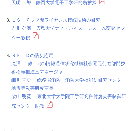
天明 二郎 静岡大学電子工学研究所教授
ＬＳＩチップ間ワイヤレス接続技術の研究
吉川 公磨 広島大学ナノデバイス・システム研究セン
ター教授
ＲＦＩＤの防災応用
滝澤 修 (独)情報通信研究機構社会還元促進部門技
術移転推進室マネージャ
細川 直史 総務省消防庁消防大学校消防研究センター
地震等災害研究室長
柴山 明寛 東北大学大学院工学研究科付属災害制御研
究センター助教